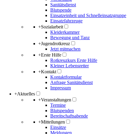
Sanitätsdienst
Blutspende
Einsatzeinheit und Schnelleinsatzgruppe
Einsatzfahrzeuge
+
Sozialarbeit
Kleiderkammer
Bewegung und Tanz
+
Jugendrotkreuz
Jetzt mitmachen
+
Erste Hilfe
Rotkreuzkurs Erste Hilfe
Kleiner Lebensretter
+
Kontakt
Kontaktformular
Anfrage Sanitätsdienst
Impressum
+
Aktuelles
+
Veranstaltungen
Termine
Blutspenden
Bereitschaftsabende
+
Mitteilungen
Einsätze
Meldungen