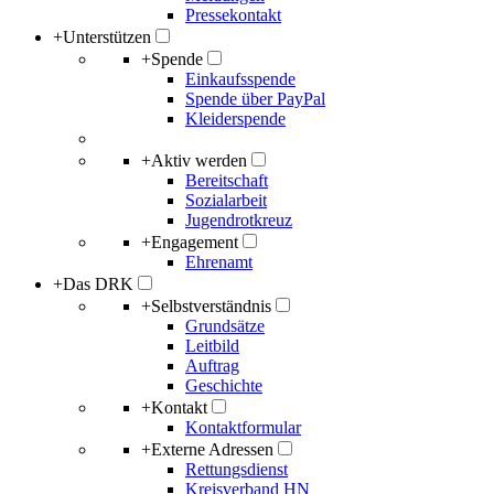
Pressekontakt
+
Unterstützen
+
Spende
Einkaufsspende
Spende über PayPal
Kleiderspende
+
Aktiv werden
Bereitschaft
Sozialarbeit
Jugendrotkreuz
+
Engagement
Ehrenamt
+
Das DRK
+
Selbstverständnis
Grundsätze
Leitbild
Auftrag
Geschichte
+
Kontakt
Kontaktformular
+
Externe Adressen
Rettungsdienst
Kreisverband HN