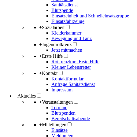
Sanitätsdienst
Blutspende
Einsatzeinheit und Schnelleinsatzgruppe
Einsatzfahrzeuge
+
Sozialarbeit
Kleiderkammer
Bewegung und Tanz
+
Jugendrotkreuz
Jetzt mitmachen
+
Erste Hilfe
Rotkreuzkurs Erste Hilfe
Kleiner Lebensretter
+
Kontakt
Kontaktformular
Anfrage Sanitätsdienst
Impressum
+
Aktuelles
+
Veranstaltungen
Termine
Blutspenden
Bereitschaftsabende
+
Mitteilungen
Einsätze
Meldungen