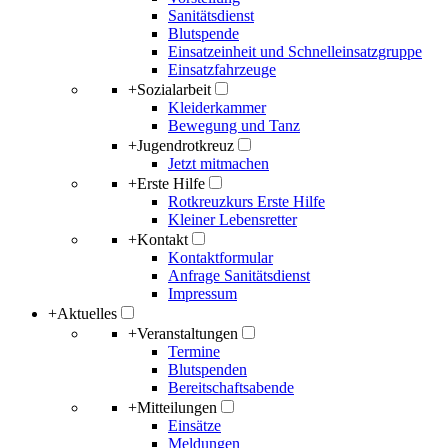
Sanitätsdienst
Blutspende
Einsatzeinheit und Schnelleinsatzgruppe
Einsatzfahrzeuge
+
Sozialarbeit
Kleiderkammer
Bewegung und Tanz
+
Jugendrotkreuz
Jetzt mitmachen
+
Erste Hilfe
Rotkreuzkurs Erste Hilfe
Kleiner Lebensretter
+
Kontakt
Kontaktformular
Anfrage Sanitätsdienst
Impressum
+
Aktuelles
+
Veranstaltungen
Termine
Blutspenden
Bereitschaftsabende
+
Mitteilungen
Einsätze
Meldungen