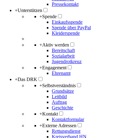
Pressekontakt
+
Unterstützen
+
Spende
Einkaufsspende
Spende über PayPal
Kleiderspende
+
Aktiv werden
Bereitschaft
Sozialarbeit
Jugendrotkreuz
+
Engagement
Ehrenamt
+
Das DRK
+
Selbstverständnis
Grundsätze
Leitbild
Auftrag
Geschichte
+
Kontakt
Kontaktformular
+
Externe Adressen
Rettungsdienst
Kreisverband HN