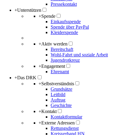
Pressekontakt
+
Unterstützen
+
Spende
Einkaufsspende
Spende über PayPal
Kleiderspende
+
Aktiv werden
Bereitschaft
Wohl-Fahrt und soziale Arbeit
Jugendrotkreuz
+
Engagement
Ehrenamt
+
Das DRK
+
Selbstverständnis
Grundsätze
Leitbild
Auftrag
Geschichte
+
Kontakt
Kontaktformular
+
Externe Adressen
Rettungsdienst
Kreisverband HN