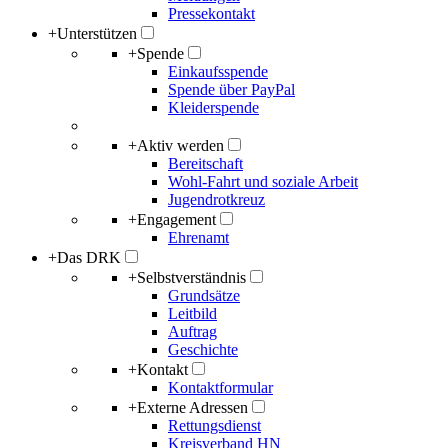
Pressekontakt
+
Unterstützen
+
Spende
Einkaufsspende
Spende über PayPal
Kleiderspende
+
Aktiv werden
Bereitschaft
Wohl-Fahrt und soziale Arbeit
Jugendrotkreuz
+
Engagement
Ehrenamt
+
Das DRK
+
Selbstverständnis
Grundsätze
Leitbild
Auftrag
Geschichte
+
Kontakt
Kontaktformular
+
Externe Adressen
Rettungsdienst
Kreisverband HN