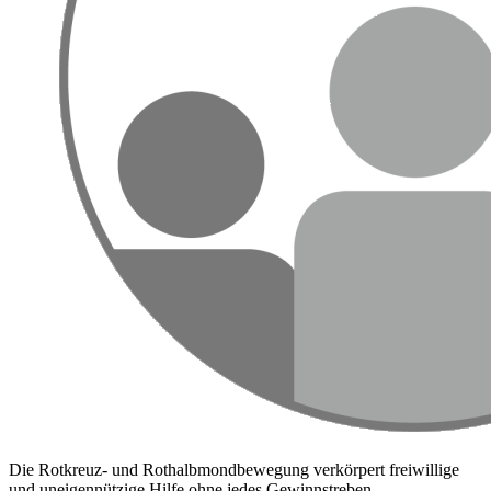
Die Rotkreuz- und Rothalbmondbewegung verkörpert freiwillige
und uneigennützige Hilfe ohne jedes Gewinnstreben.